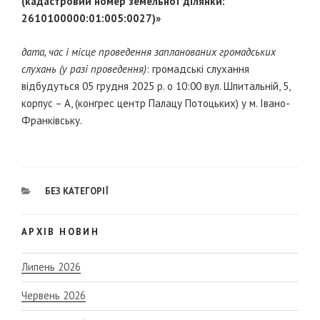
(кадастровий номер земельної ділянки:
2610100000:01:005:0027)»
дата, час і місце проведення запланованих громадських
слухань (у разі проведення)
: громадські слухання
відбудуться 05 грудня 2025 р. о 10:00 вул. Шпитальній, 5,
корпус – А, (конгрес центр Палацу Потоцьких) у м. Івано-
Франківську.
CATEGORIES
БЕЗ КАТЕГОРІЇ
АРХІВ НОВИН
Липень 2026
Червень 2026