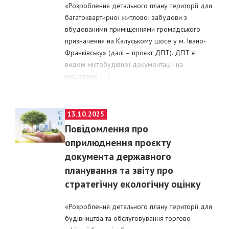
«Розроблення детального плану території для
багатоквартирної житлової забудови з
вбудованими приміщеннями громадського
призначення на Калуському шосе у м. Івано-
Франківську» (далі – проєкт ДПТ). ДПТ є
видом містобудівної документації на
місцевому […]
POSTED
13.10.2025
ON
Повідомлення про
оприлюднення проєкту
документа державного
планування та звіту про
стратегічну екологічну оцінку
«Розроблення детального плану території для
будівництва та обслуговування торгово-