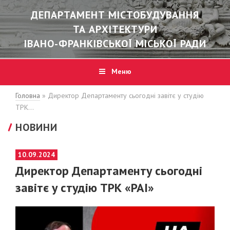
ДЕПАРТАМЕНТ МІСТОБУДУВАННЯ
ТА АРХІТЕКТУРИ
ІВАНО-ФРАНКІВСЬКОЇ МІСЬКОЇ РАДИ
Меню
Головна
»
Директор Департаменту сьогодні завітє у студію
ТРК…
НОВИНИ
POSTED
10.09.2024
ON
Директор Департаменту сьогодні
завітє у студію ТРК «РАІ»