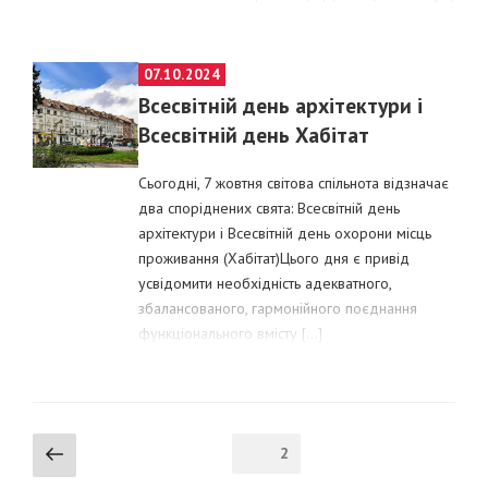
POSTED
07.10.2024
ON
Всесвітній день архітектури і
Всесвітній день Хабітат
Сьогодні, 7 жовтня світова спільнота відзначає
два споріднених свята: Всесвітній день
архітектури і Всесвітній день охорони місць
проживання (Хабітат)Цього дня є привід
усвідомити необхідність адекватного,
збалансованого, гармонійного поєднання
функціонального вмісту […]
Навігація
Previous
Page
2
page
записів