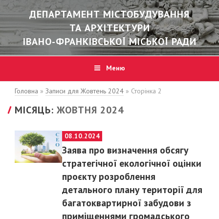
ДЕПАРТАМЕНТ МІСТОБУДУВАННЯ
ТА АРХІТЕКТУРИ
ІВАНО-ФРАНКІВСЬКОЇ МІСЬКОЇ РАДИ
Меню
Головна
»
Записи для Жовтень 2024
»
Сторінка 2
МІСЯЦЬ:
ЖОВТНЯ 2024
POSTED
08.10.2024
ON
Заява про визначення обсягу
стратегічної екологічної оцінки
проєкту розроблення
детального плану території для
багатоквартирної забудови з
приміщеннями громадського