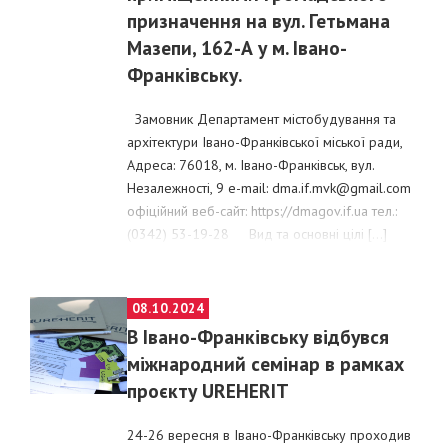
призначення на вул. Гетьмана
Мазепи, 162-А у м. Івано-
Франківську.
Замовник Департамент містобудування та
архітектури Івано-Франківської міської ради,
Адреса: 76018, м. Івано-Франківськ, вул.
Незалежності, 9 e-mail: dma.if.mvk@gmail.com
офіційний веб-сайт: https://dmagov.if.ua тел.:
(0342) 53-19-28 Вид та основні цілі […]
POSTED
08.10.2024
ON
В Івано-Франківську відбувся
міжнародний семінар в рамках
проєкту UREHERIT
24-26 вересня в Івано-Франківську проходив