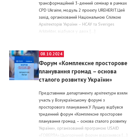
трансформаційний 3-денний семінар в рамках
CPD Ukraine, модуль 2 проєкту UREHERIT.Цей
захід, організований Національною Спілкою
Архітекторів України – НСАУ та Sveriges
Arkitekter, відбувся у двох […]
POSTED
08.10.2024
ON
Форум «Комплексне просторове
планування громад – основа
сталого розвитку України»
Представники департаменту архітектури взяли
участь у Всеукраїнському форумі з
просторового планування.У Луцьку відбувся
триденний форум «Комплексне просторове
планування громад – основа сталого розвитку
України», організований програмою USAID
«ГОВЕРЛА».Цьогорічний форум відрізнявся […]